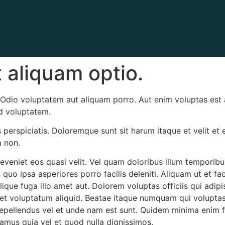
t aliquam optio.
Odio voluptatem aut aliquam porro. Aut enim voluptas est an
d voluptatem.
s perspiciatis. Doloremque sunt sit harum itaque et velit et
 non.
it eveniet eos quasi velit. Vel quam doloribus illum tempori
o ipsa asperiores porro facilis deleniti. Aliquam ut et faci
lique fuga illo amet aut. Dolorem voluptas officiis qui adip
et voluptatum aliquid. Beatae itaque numquam qui voluptas
Repellendus vel et unde nam est sunt. Quidem minima enim f
amus quia vel et quod nulla dignissimos.