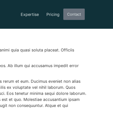
Expertise
Pricing
Contact
imi quia quasi soluta placeat. Officiis
 eos. Ab illum qui accusamus impedit error
bus rerum et eum. Ducimus eveniet non alias
lis ex voluptate vel nihil laborum. Quos
isci. Eos tenetur minima sequi dolore laborum.
 est et quo. Molestiae accusantium ipsam
ugit non consequuntur. Atque et qui